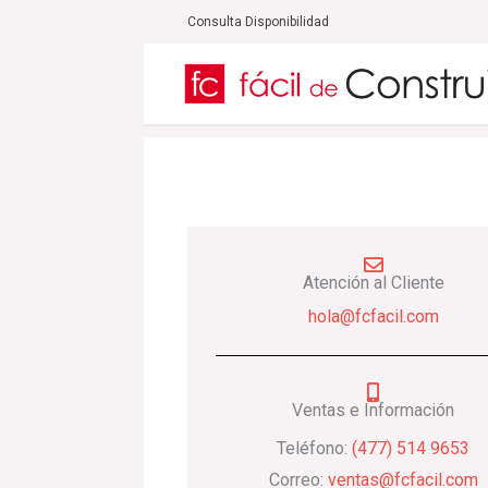
Ir
Consulta Disponibilidad
al
contenido
Atención al Cliente
hola@fcfacil.com
Ventas e Información
Teléfono:
(477) 514 9653
Correo:
ventas@fcfacil.com